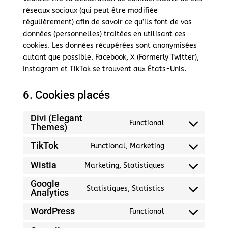
réseaux sociaux (qui peut être modifiée
régulièrement) afin de savoir ce qu’ils font de vos
données (personnelles) traitées en utilisant ces
cookies. Les données récupérées sont anonymisées
autant que possible. Facebook, X (Formerly Twitter),
Instagram et TikTok se trouvent aux États-Unis.
6. Cookies placés
Divi (Elegant
Functional
Themes)
Consent
to
TikTok
Functional, Marketing
Consent
service
to
divi-
Wistia
Marketing, Statistiques
Consent
service
(elegant-
Google
to
tiktok
themes)
Statistiques, Statistics
Analytics
Consent
service
to
wistia
WordPress
Functional
Consent
service