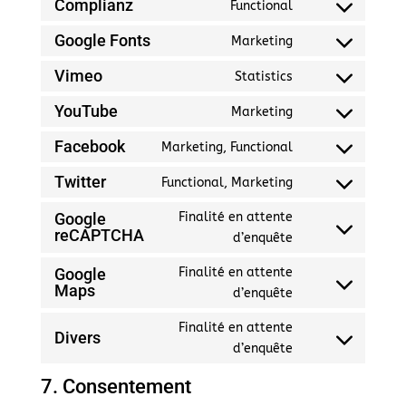
to
google-
Complianz
Functional
Consent
service
analytics
to
Google Fonts
Marketing
wordpress
Consent
service
to
Vimeo
Statistics
complianz
Consent
service
to
YouTube
Marketing
google-
Consent
service
fonts
to
Facebook
Marketing, Functional
vimeo
Consent
service
to
Twitter
Functional, Marketing
youtube
Consent
service
to
Google
Finalité en attente
facebook
reCAPTCHA
service
Consent
d’enquête
twitter
to
Google
Finalité en attente
service
Maps
Consent
d’enquête
google-
to
recaptcha
Finalité en attente
service
Divers
Consent
d’enquête
google-
to
maps
7. Consentement
service