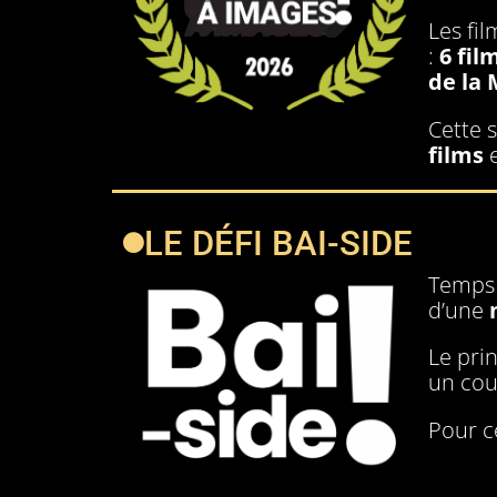
Les fi
:
6 fil
de la 
Cette 
films
LE DÉFI BAI-SIDE
Temps f
d’une
Le pri
un cou
Pour c