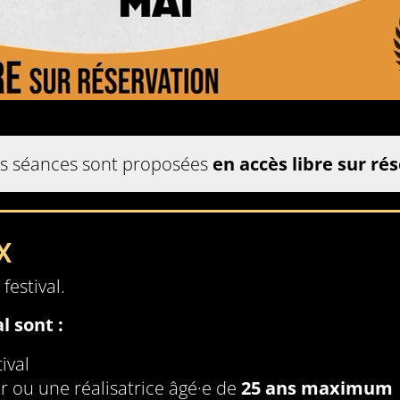
es séances sont proposées
en accès libre sur ré
X
festival.
l sont :
tival
ur ou une réalisatrice âgé·e de
25 ans maximum