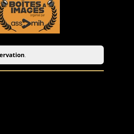
servation
.